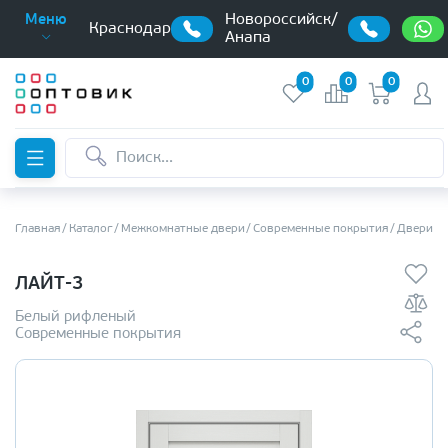
Новороссийск/
Меню
Краснодар
Анапа
0
0
0
Главная
Каталог
Межкомнатные двери
Современные покрытия
Двери э
ЛАЙТ-3
Белый рифленый
Современные покрытия