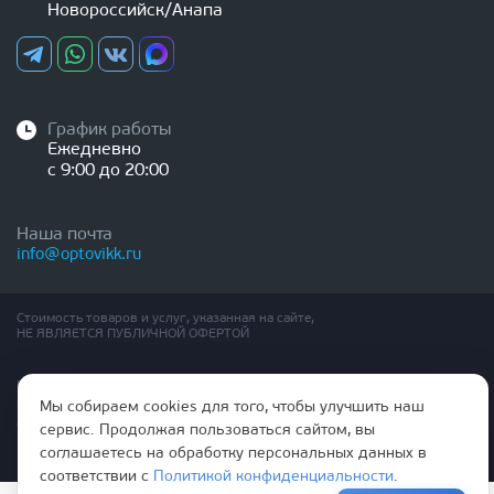
Новороссийск/Анапа
График работы
Ежедневно
с 9:00 до 20:00
Наша почта
info@optovikk.ru
Стоимость товаров и услуг, указанная на сайте,
НЕ ЯВЛЯЕТСЯ ПУБЛИЧНОЙ ОФЕРТОЙ
Правила эксплутации входных и межкомнатных дверей
Политика обработки персональных данных
Мы собираем cookies для того, чтобы улучшить наш
Согласие на обработку персональных данных
сервис. Продолжая пользоваться сайтом, вы
соглашаетесь на обработку персональных данных в
соответствии с
Политикой конфиденциальности
.