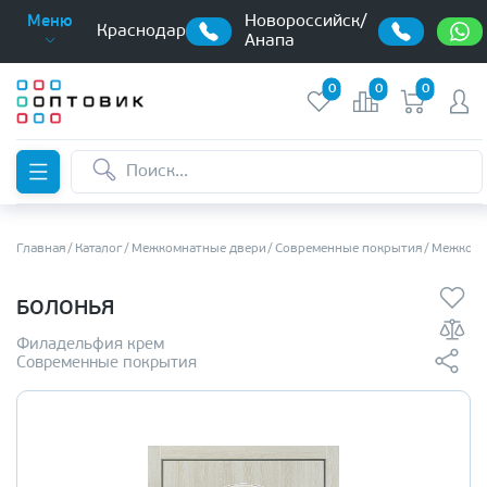
Новороссийск/
Меню
Краснодар
Анапа
0
0
0
Главная
Каталог
Межкомнатные двери
Современные покрытия
Межкомн
БОЛОНЬЯ
Филадельфия крем
Современные покрытия