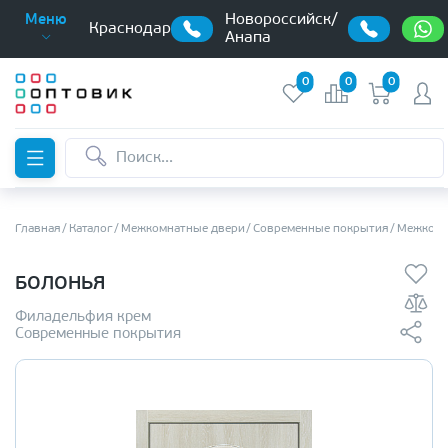
Новороссийск/
Меню
Краснодар
Анапа
0
0
0
Главная
Каталог
Межкомнатные двери
Современные покрытия
Межкомн
БОЛОНЬЯ
Филадельфия крем
Современные покрытия