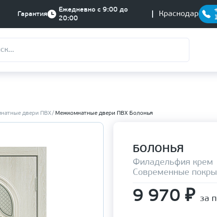
Ежедневно с 9:00 до
Краснодар
Гарантия
20:00
натные двери ПВХ
Межкомнатные двери ПВХ Болонья
БОЛОНЬЯ
Филадельфия крем
Современные покры
9 970
₽
за 