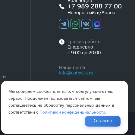
Краснодар
+7 989 288 77 00
Новороссийск/Анапа
График работы
Ежедневно
с 9:00 до 20:00
Наша почта
info@optovikk.ru
сти
Мы собираем cookies для того, чтобы улучшить наш
сервис. Продолжая пользоваться сайтом, вы
соглашаетесь на обработку персональных данных в
соответствии с
Политикой конфиденциальности
.
Правила эксплутации входных и межкомнатных дверей
Согласен
Политика обработки персональных данных
Согласие на обработку персональных данных