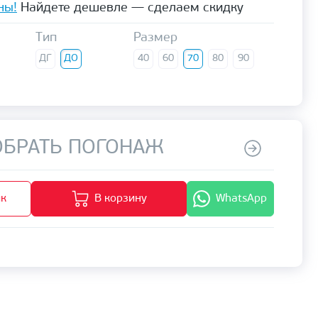
ны!
Найдете дешевле — сделаем скидку
Тип
Размер
ДГ
ДО
40
60
70
80
90
БРАТЬ ПОГОНАЖ
ик
В корзину
WhatsApp