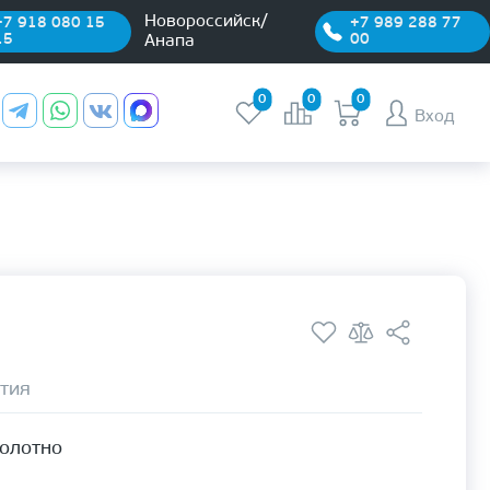
Новороссийск/
+7 918 080 15
+7 989 288 77
15
00
Анапа
0
0
0
Вход
тия
полотно