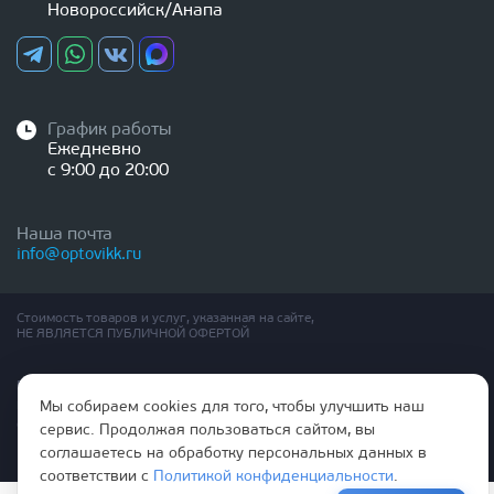
Новороссийск/Анапа
График работы
Ежедневно
с 9:00 до 20:00
Наша почта
info@optovikk.ru
Стоимость товаров и услуг, указанная на сайте,
НЕ ЯВЛЯЕТСЯ ПУБЛИЧНОЙ ОФЕРТОЙ
Правила эксплутации входных и межкомнатных дверей
Политика обработки персональных данных
Мы собираем cookies для того, чтобы улучшить наш
Согласие на обработку персональных данных
сервис. Продолжая пользоваться сайтом, вы
соглашаетесь на обработку персональных данных в
соответствии с
Политикой конфиденциальности
.