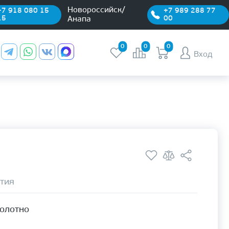
Новороссийск/
+7 918 080 15
+7 989 288 77
15
00
Анапа
0
0
0
Вход
тия
полотно