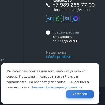
Краснодар
+7 989 288 77 00
Новороссийск/Анапа
График работы
Ежедневно
с 9:00 до 20:00
Наша почта
info@optovikk.ru
сти
Мы собираем cookies для того, чтобы улучшить наш
сервис. Продолжая пользоваться сайтом, вы
соглашаетесь на обработку персональных данных в
соответствии с
Политикой конфиденциальности
.
Правила эксплутации входных и межкомнатных дверей
Согласен
Политика обработки персональных данных
Согласие на обработку персональных данных