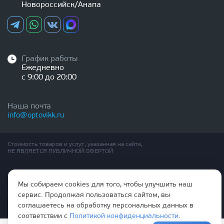
Новороссийск/Анапа
График работы
Ежедневно
с 9:00 до 20:00
Наша почта
info@optovikk.ru
Стоимость товаров и услуг, указанная на сайте,
НЕ ЯВЛЯЕТСЯ ПУБЛИЧНОЙ ОФЕРТОЙ
Правила эксплутации входных и межкомнатных дверей
Политика обработки персональных данных
Мы собираем cookies для того, чтобы улучшить наш
Согласие на обработку персональных данных
сервис. Продолжая пользоваться сайтом, вы
соглашаетесь на обработку персональных данных в
соответствии с
Политикой конфиденциальности
.