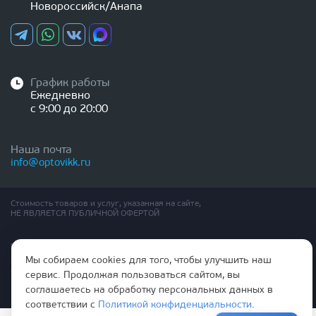
Новороссийск/Анапа
График работы
Ежедневно
с 9:00 до 20:00
Наша почта
info@optovikk.ru
Стоимость товаров и услуг, указанная на сайте,
НЕ ЯВЛЯЕТСЯ ПУБЛИЧНОЙ ОФЕРТОЙ
Правила эксплутации входных и межкомнатных дверей
Политика обработки персональных данных
Мы собираем cookies для того, чтобы улучшить наш
Согласие на обработку персональных данных
сервис. Продолжая пользоваться сайтом, вы
соглашаетесь на обработку персональных данных в
соответствии с
Политикой конфиденциальности
.