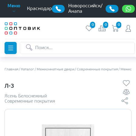
Новороссийск/
Меню
Краснодар
Анапа
0
0
0
Главная
Каталог
Межкомнатные двери
Современные покрытия
Межкомн
Л-3
Ясень Белоснежный
Современные покрытия