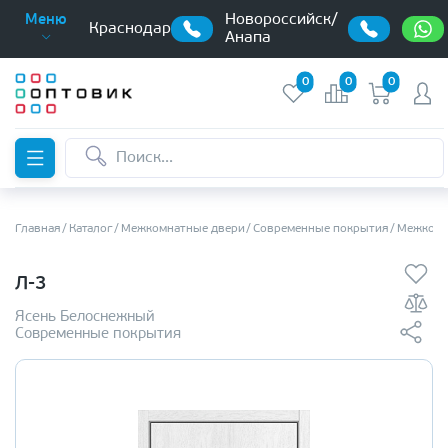
Новороссийск/
Меню
Краснодар
Анапа
0
0
0
Главная
Каталог
Межкомнатные двери
Современные покрытия
Межкомн
Л-3
Ясень Белоснежный
Современные покрытия