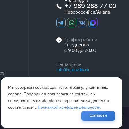
Краснодар
+7 989 288 77 00
Новороссийск/Анапа
График работы
Ежедневно
с 9:00 до 20:00
Наша почта
info@optovikk.ru
сти
Мы собираем cookies для того, чтобы улучшить наш
сервис. Продолжая пользоваться сайтом, вы
соглашаетесь на обработку персональных данных в
соответствии с
Политикой конфиденциальности
.
Правила эксплутации входных и межкомнатных дверей
Согласен
Политика обработки персональных данных
Согласие на обработку персональных данных