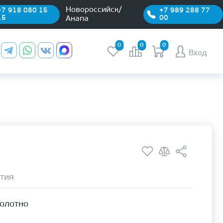
Новороссийск/
+7 918 080 15
+7 989 288 77
15
00
Анапа
0
0
0
Вход
тия
полотно