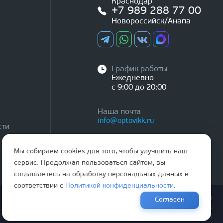
Краснодар
+7 989 288 77 00
Новороссийск/Анапа
График работы
Ежедневно
с 9:00 до 20:00
Наша почта
info@optovikk.ru
сти
Мы собираем cookies для того, чтобы улучшить наш
сервис. Продолжая пользоваться сайтом, вы
соглашаетесь на обработку персональных данных в
соответствии с
Политикой конфиденциальности
.
Правила эксплутации входных и межкомнатных дверей
Согласен
Политика обработки персональных данных
Согласие на обработку персональных данных