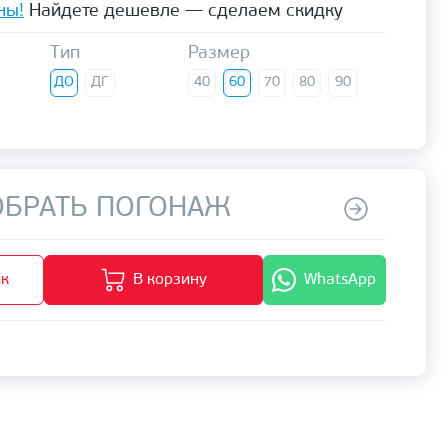
ны!
Найдете дешевле — сделаем скидку
Тип
Размер
ДО
ДГ
40
60
70
80
90
БРАТЬ ПОГОНАЖ
ик
В корзину
WhatsApp