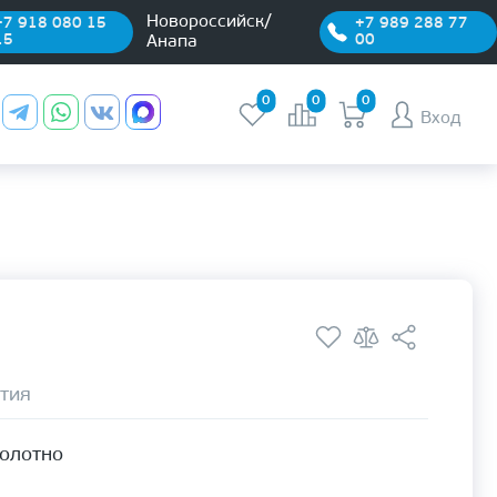
Новороссийск/
+7 918 080 15
+7 989 288 77
15
00
Анапа
0
0
0
Вход
тия
полотно