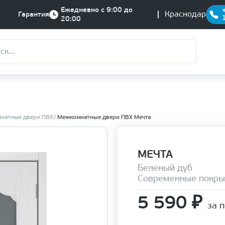
Ежедневно с 9:00 до
Краснодар
Гарантия
20:00
натные двери ПВХ
Межкомнатные двери ПВХ Мечта
МЕЧТА
Беленый дуб
Современные покры
5 590
₽
за 