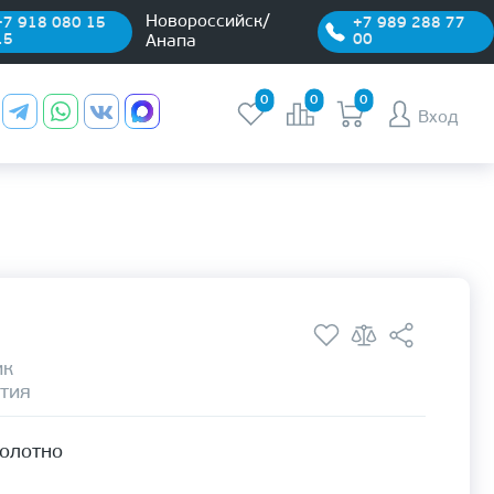
Новороссийск/
+7 918 080 15
+7 989 288 77
15
00
Анапа
0
0
0
Вход
ик
тия
полотно