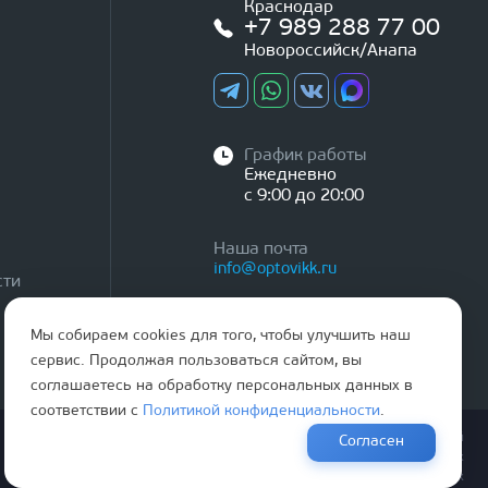
Краснодар
+7 989 288 77 00
Новороссийск/Анапа
График работы
Ежедневно
с 9:00 до 20:00
Наша почта
info@optovikk.ru
сти
Мы собираем cookies для того, чтобы улучшить наш
сервис. Продолжая пользоваться сайтом, вы
соглашаетесь на обработку персональных данных в
соответствии с
Политикой конфиденциальности
.
Правила эксплутации входных и межкомнатных дверей
Согласен
Политика обработки персональных данных
Согласие на обработку персональных данных