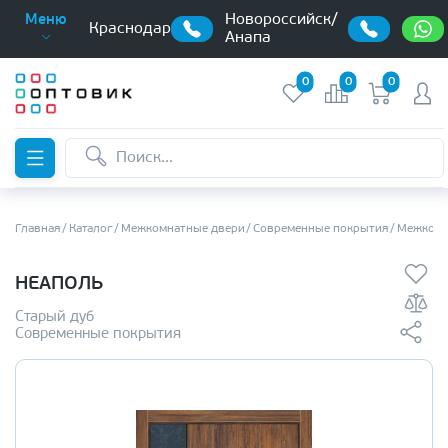
Новороссийск/
Меню
Краснодар
Анапа
0
0
0
Главная
Каталог
Межкомнатные двери
Современные покрытия
Межкомн
НЕАПОЛЬ
Старый дуб
Современные покрытия