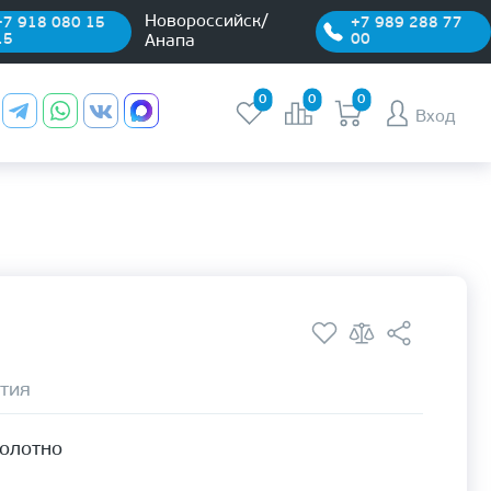
Новороссийск/
+7 918 080 15
+7 989 288 77
15
00
Анапа
0
0
0
Вход
тия
полотно