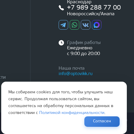
Краснодар
+7 989 288 77 00
Новороссийск/Анапа
График работы
Ежедневно
с 9:00 до 20:00
Наша почта
info@optovikk.ru
сти
Мы собираем cookies для того, чтобы улучшить наш
сервис. Продолжая пользоваться сайтом, вы
соглашаетесь на обработку персональных данных в
соответствии с
Политикой конфиденциальности
.
Правила эксплутации входных и межкомнатных дверей
Согласен
Политика обработки персональных данных
Согласие на обработку персональных данных