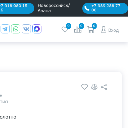
Новороссийск/
+7 918 080 15
+7 989 288 77
15
00
Анапа
0
0
0
Вход
к
тия
полотно