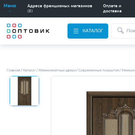
Меню
Адреса франшизных магазинов
Оплата и
(8)
доставка
КАТАЛОГ
Главная
Каталог
Межкомнатные двери
Современные покрытия
Межком