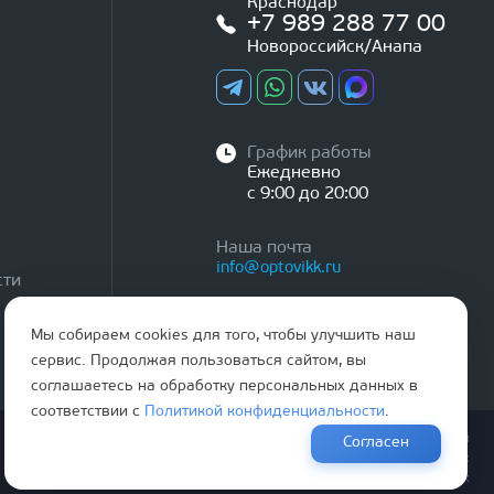
Краснодар
+7 989 288 77 00
Новороссийск/Анапа
График работы
Ежедневно
с 9:00 до 20:00
Наша почта
info@optovikk.ru
сти
Мы собираем cookies для того, чтобы улучшить наш
сервис. Продолжая пользоваться сайтом, вы
соглашаетесь на обработку персональных данных в
соответствии с
Политикой конфиденциальности
.
Правила эксплутации входных и межкомнатных дверей
Согласен
Политика обработки персональных данных
Согласие на обработку персональных данных