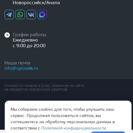
Новороссийск/Анапа
График работы
Ежедневно
с 9:00 до 20:00
Наша почта
info@optovikk.ru
Стоимость товаров и услуг, указанная на сайте,
НЕ ЯВЛЯЕТСЯ ПУБЛИЧНОЙ ОФЕРТОЙ
Правила эксплутации входных и межкомнатных дверей
Политика обработки персональных данных
Мы собираем cookies для того, чтобы улучшить наш
Согласие на обработку персональных данных
сервис. Продолжая пользоваться сайтом, вы
соглашаетесь на обработку персональных данных в
соответствии с
Политикой конфиденциальности
.