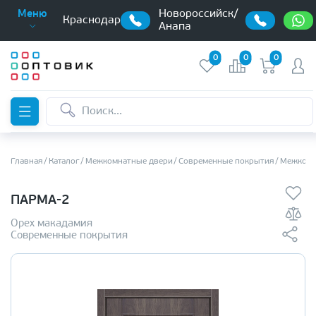
Новороссийск/
Меню
Краснодар
Анапа
0
0
0
Главная
Каталог
Межкомнатные двери
Современные покрытия
Межкомн
ПАРМА-2
Орех макадамия
Современные покрытия