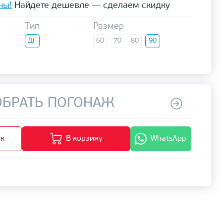
ны!
Найдете дешевле — сделаем скидку
Тип
Размер
ДГ
60
70
80
90
БРАТЬ ПОГОНАЖ
ик
В корзину
WhatsApp