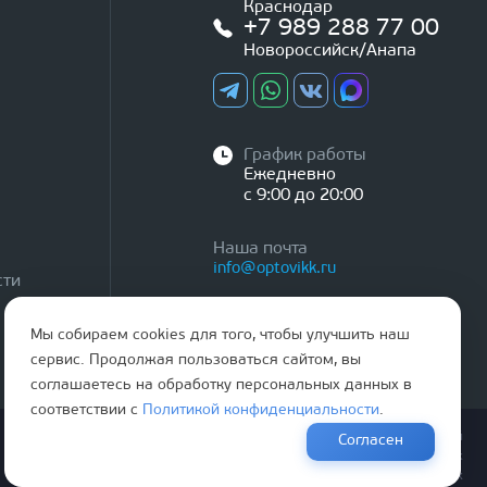
Краснодар
+7 989 288 77 00
Новороссийск/Анапа
График работы
Ежедневно
с 9:00 до 20:00
Наша почта
info@optovikk.ru
сти
Мы собираем cookies для того, чтобы улучшить наш
сервис. Продолжая пользоваться сайтом, вы
соглашаетесь на обработку персональных данных в
соответствии с
Политикой конфиденциальности
.
Правила эксплутации входных и межкомнатных дверей
Согласен
Политика обработки персональных данных
Согласие на обработку персональных данных