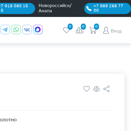
Новороссийск/
+7 918 080 15
+7 989 288 77
15
00
Анапа
0
0
0
Вход
полотно