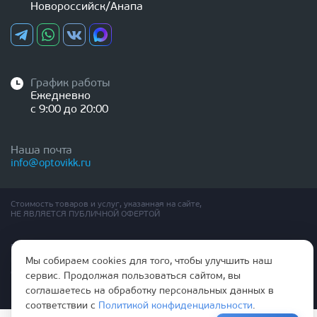
Новороссийск/Анапа
График работы
Ежедневно
с 9:00 до 20:00
Наша почта
info@optovikk.ru
Стоимость товаров и услуг, указанная на сайте,
НЕ ЯВЛЯЕТСЯ ПУБЛИЧНОЙ ОФЕРТОЙ
Правила эксплутации входных и межкомнатных дверей
Политика обработки персональных данных
Мы собираем cookies для того, чтобы улучшить наш
Согласие на обработку персональных данных
сервис. Продолжая пользоваться сайтом, вы
соглашаетесь на обработку персональных данных в
соответствии с
Политикой конфиденциальности
.