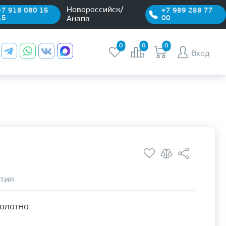
Новороссийск/
+7 918 080 15
+7 989 288 77
15
00
Анапа
0
0
0
Вход
тия
полотно