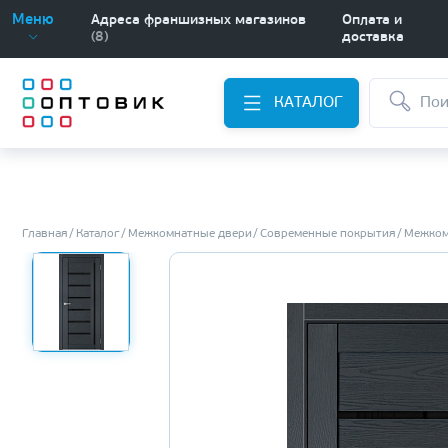
Меню
Адреса франшизных магазинов
Оплата и
(8)
доставка
КАТАЛОГ
Главная
Каталог
Межкомнатные двери
Современные покрытия
Межком