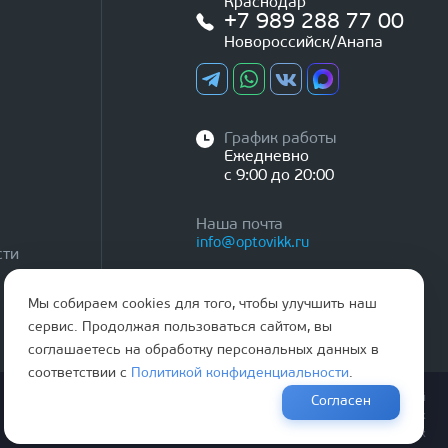
Краснодар
+7 989 288 77 00
Новороссийск/Анапа
График работы
Ежедневно
с 9:00 до 20:00
Наша почта
info@optovikk.ru
сти
Мы собираем cookies для того, чтобы улучшить наш
сервис. Продолжая пользоваться сайтом, вы
соглашаетесь на обработку персональных данных в
соответствии с
Политикой конфиденциальности
.
Правила эксплутации входных и межкомнатных дверей
Согласен
Политика обработки персональных данных
Согласие на обработку персональных данных