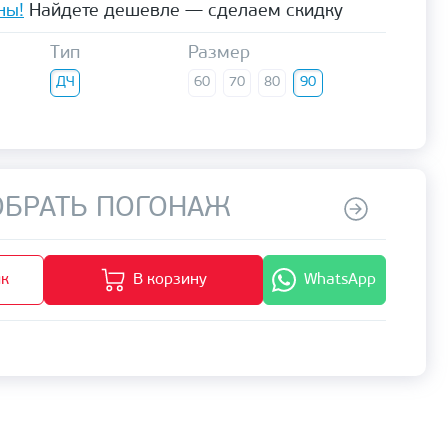
ны!
Найдете дешевле — сделаем скидку
Тип
Размер
ДЧ
60
70
80
90
БРАТЬ ПОГОНАЖ
ик
В корзину
WhatsApp