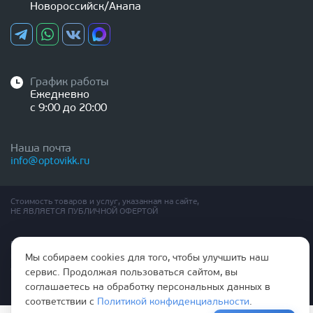
Новороссийск/Анапа
График работы
Ежедневно
с 9:00 до 20:00
Наша почта
info@optovikk.ru
Стоимость товаров и услуг, указанная на сайте,
НЕ ЯВЛЯЕТСЯ ПУБЛИЧНОЙ ОФЕРТОЙ
Правила эксплутации входных и межкомнатных дверей
Политика обработки персональных данных
Мы собираем cookies для того, чтобы улучшить наш
Согласие на обработку персональных данных
сервис. Продолжая пользоваться сайтом, вы
соглашаетесь на обработку персональных данных в
соответствии с
Политикой конфиденциальности
.