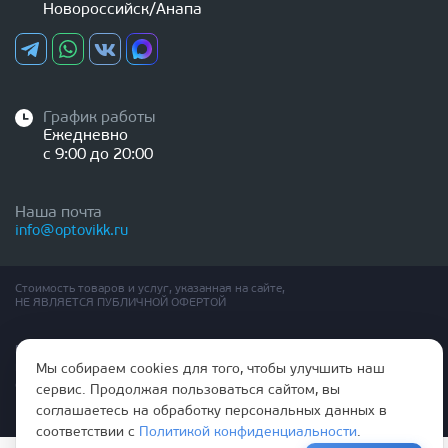
Новороссийск/Анапа
График работы
Ежедневно
с 9:00 до 20:00
Наша почта
info@optovikk.ru
Стоимость товаров и услуг, указанная на сайте,
НЕ ЯВЛЯЕТСЯ ПУБЛИЧНОЙ ОФЕРТОЙ
Правила эксплутации входных и межкомнатных дверей
Политика обработки персональных данных
Мы собираем cookies для того, чтобы улучшить наш
Согласие на обработку персональных данных
сервис. Продолжая пользоваться сайтом, вы
соглашаетесь на обработку персональных данных в
соответствии с
Политикой конфиденциальности
.