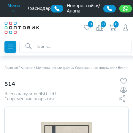
Новороссийск/
Меню
Краснодар
Анапа
0
0
0
Главная
Каталог
Межкомнатные двери
Современные покрытия
Винилов
514
Ясень капучино ЭВО ПЭТ
Современные покрытия