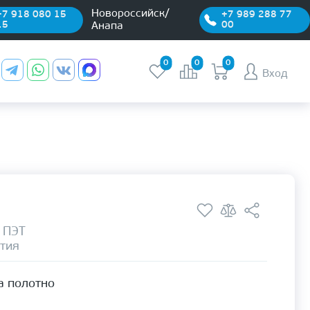
Новороссийск/
+7 918 080 15
+7 989 288 77
15
00
Анапа
0
0
0
Вход
 ПЭТ
тия
а полотно