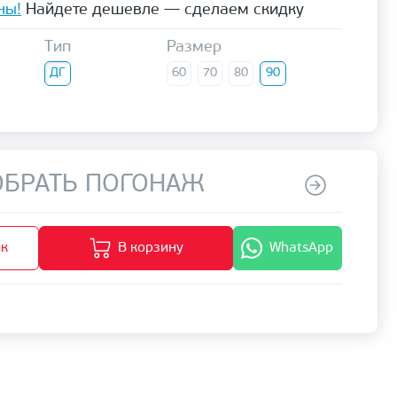
ны!
Найдете дешевле — сделаем скидку
Тип
Размер
ДГ
60
70
80
90
БРАТЬ ПОГОНАЖ
ик
В корзину
WhatsApp