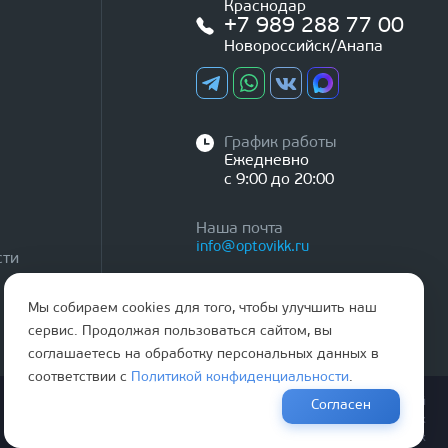
Краснодар
+7 989 288 77 00
Новороссийск/Анапа
График работы
Ежедневно
с 9:00 до 20:00
Наша почта
info@optovikk.ru
сти
Мы собираем cookies для того, чтобы улучшить наш
сервис. Продолжая пользоваться сайтом, вы
соглашаетесь на обработку персональных данных в
соответствии с
Политикой конфиденциальности
.
Правила эксплутации входных и межкомнатных дверей
Согласен
Политика обработки персональных данных
Согласие на обработку персональных данных