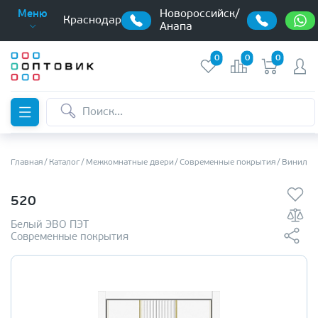
Новороссийск/
Меню
Краснодар
Анапа
0
0
0
Главная
Каталог
Межкомнатные двери
Современные покрытия
Винилов
520
Белый ЭВО ПЭТ
Современные покрытия