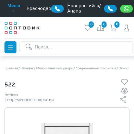
Новороссийск/
Меню
Краснодар
Анапа
0
0
0
Главная
Каталог
Межкомнатные двери
Современные покрытия
Винилов
522
Белый
Современные покрытия