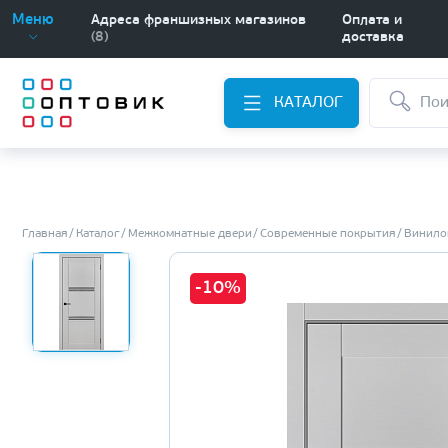
Меню
Адреса франшизных магазинов
Оплата и
(8)
доставка
КАТАЛОГ
Главная
Каталог
Межкомнатные двери
Современные покрытия
Винило
-10%