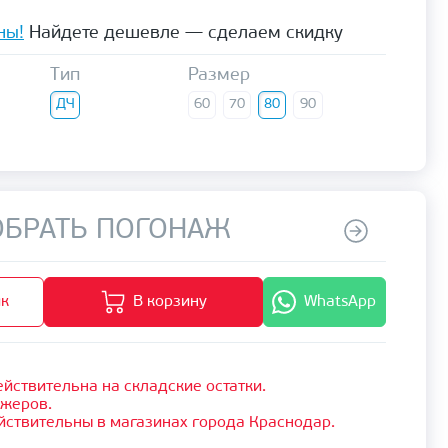
ны!
Найдете дешевле — сделаем скидку
Тип
Размер
ДЧ
60
70
80
90
БРАТЬ ПОГОНАЖ
ик
В корзину
WhatsApp
йствительна на складские остатки.
джеров.
йствительны в магазинах города Краснодар.