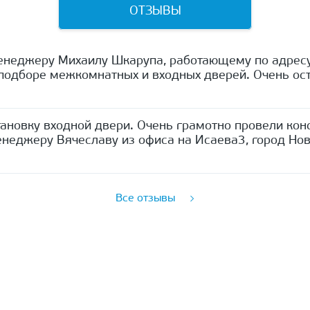
ОТЗЫВЫ
енеджеру Михаилу Шкарупа, работающему по адресу
одборе межкомнатных и входных дверей. Очень ост
ановку входной двери. Очень грамотно провели кон
неджеру Вячеславу из офиса на Исаева3, город Нов
Все отзывы