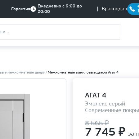
Ежедневно с 9:00 до
Краснодар
Гарантия
20:00
вые межкомнатные двери
Межкомнатные виниловые двери Агат 4
АГАТ 4
Эмалекс серый
Современные покры
8 565 ₽
7 745
₽
за 