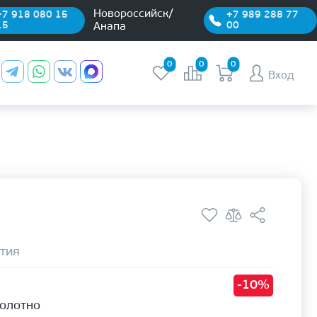
Новороссийск/
+7 918 080 15
+7 989 288 77
15
00
Анапа
0
0
0
Вход
тия
-10%
полотно