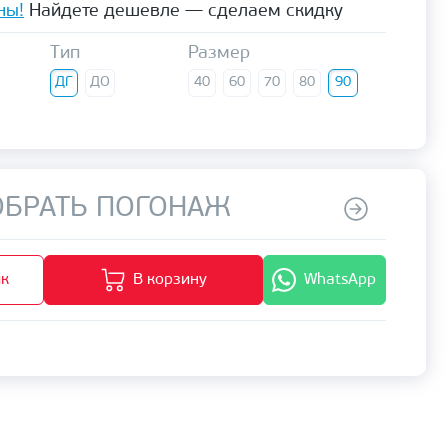
ны!
Найдете дешевле — сделаем скидку
Тип
Размер
ДГ
ДО
40
60
70
80
90
БРАТЬ ПОГОНАЖ
ик
В корзину
WhatsApp