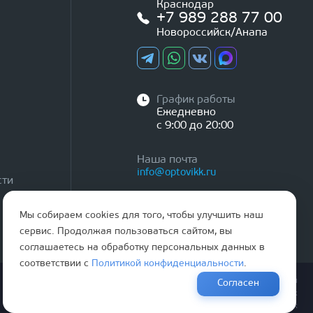
Краснодар
+7 989 288 77 00
Новороссийск/Анапа
График работы
Ежедневно
с 9:00 до 20:00
Наша почта
info@optovikk.ru
сти
Мы собираем cookies для того, чтобы улучшить наш
сервис. Продолжая пользоваться сайтом, вы
соглашаетесь на обработку персональных данных в
соответствии с
Политикой конфиденциальности
.
Правила эксплутации входных и межкомнатных дверей
Согласен
Политика обработки персональных данных
Согласие на обработку персональных данных