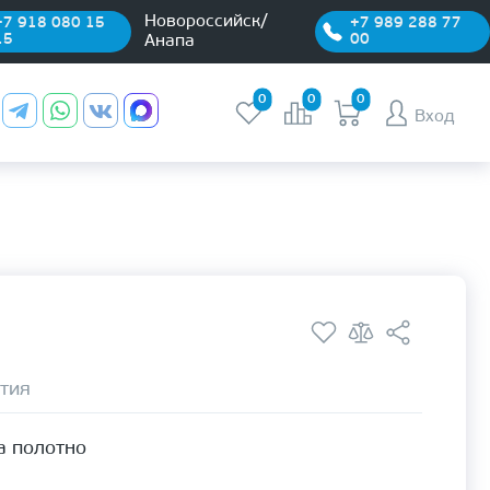
Новороссийск/
+7 918 080 15
+7 989 288 77
15
00
Анапа
0
0
0
Вход
тия
а полотно