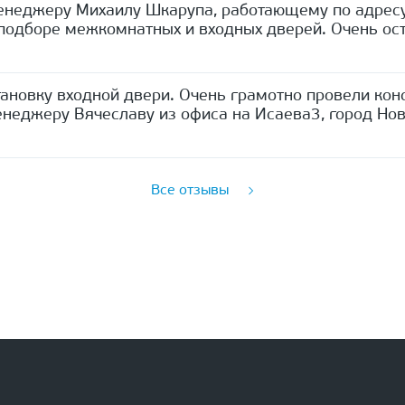
енеджеру Михаилу Шкарупа, работающему по адресу
одборе межкомнатных и входных дверей. Очень ост
ановку входной двери. Очень грамотно провели кон
неджеру Вячеславу из офиса на Исаева3, город Нов
Все отзывы