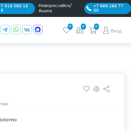
Новороссийск/
+7 918 080 15
+7 989 288 77
15
00
Анапа
0
0
0
Вход
тия
полотно