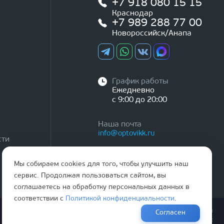
+7 918 080 15 15
Краснодар
+7 989 288 77 00
Новороссийск/Анапа
График работы
Ежедневно
с 9:00 до 20:00
Наша почта
info@optovikk.ru
сти
Мы собираем cookies для того, чтобы улучшить наш
сервис. Продолжая пользоваться сайтом, вы
соглашаетесь на обработку персональных данных в
соответствии с
Политикой конфиденциальности
.
Правила эксплутации входных и межкомнатных дверей
Согласен
Политика обработки персональных данных