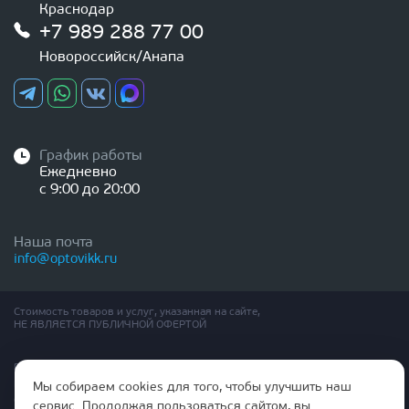
Краснодар
+7 989 288 77 00
Новороссийск/Анапа
График работы
Ежедневно
с 9:00 до 20:00
Наша почта
info@optovikk.ru
Стоимость товаров и услуг, указанная на сайте,
НЕ ЯВЛЯЕТСЯ ПУБЛИЧНОЙ ОФЕРТОЙ
Правила эксплутации входных и межкомнатных дверей
Политика обработки персональных данных
Мы собираем cookies для того, чтобы улучшить наш
Согласие на обработку персональных данных
сервис. Продолжая пользоваться сайтом, вы