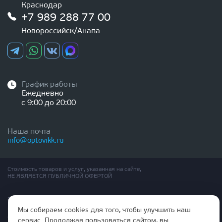
Краснодар
+7 989 288 77 00
Новороссийск/Анапа
График работы
Ежедневно
с 9:00 до 20:00
Наша почта
info@optovikk.ru
Стоимость товаров и услуг, указанная на сайте,
НЕ ЯВЛЯЕТСЯ ПУБЛИЧНОЙ ОФЕРТОЙ
Правила эксплутации входных и межкомнатных дверей
Политика обработки персональных данных
Мы собираем cookies для того, чтобы улучшить наш
Согласие на обработку персональных данных
сервис. Продолжая пользоваться сайтом, вы