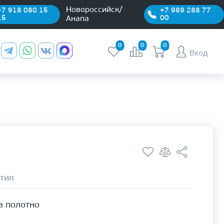
Новороссийск/
+7 918 080 15
+7 989 288 77
15
00
Анапа
0
0
0
Вход
тия
а полотно