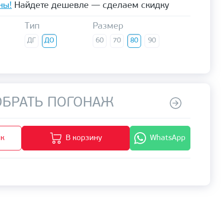
ны!
Найдете дешевле — сделаем скидку
Тип
Размер
ДГ
ДО
60
70
80
90
БРАТЬ ПОГОНАЖ
ик
В корзину
WhatsApp