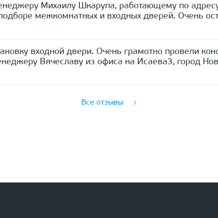
енеджеру Михаилу Шкарупа, работающему по адресу
одборе межкомнатных и входных дверей. Очень ост
ановку входной двери. Очень грамотно провели кон
неджеру Вячеславу из офиса на Исаева3, город Нов
Все отзывы