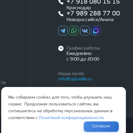
+7 918 080 15 15
Краснодар
+7 989 288 77 00
Новороссийск/Анапа
График работы
Ежедневно
с 9:00 до 20:00
Наша почта
info@optovikk.ru
сти
Мы собираем cookies для того, чтобы улучшить наш
сервис. Продолжая пользоваться сайтом, вы
соглашаетесь на обработку персональных данных в
соответствии с
Политикой конфиденциальности
.
Правила эксплутации входных и межкомнатных дверей
Согласен
Политика обработки персональных данных