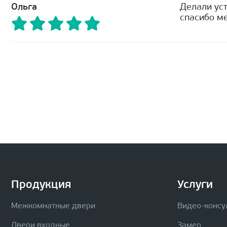
Ольга
Делали уст
спасибо ме
Продукция
Услуги
Межкомнатные двери
Видео-консу
Двери входные
Замер