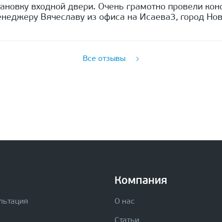
ановку входной двери. Очень грамотно провели кон
неджеру Вячеславу из офиса на Исаева3, город Нов
Все отзывы
Компания
льтация
О нас
Статьи