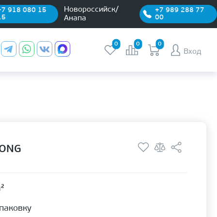
Новороссийск/
+7 918 080 15
+7 989 288 77
15
00
Анапа
0
0
0
Вход
RONG
м²
упаковку