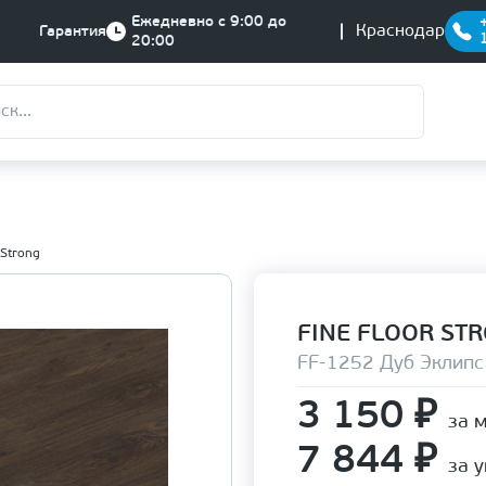
Ежедневно с 9:00 до
Краснодар
Гарантия
20:00
 Strong
FINE FLOOR ST
FF-1252 Дуб Эклипс
3 150
₽
за 
7 844
₽
за 