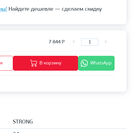
ны!
Найдете дешевле — сделаем скидку
7 844
Р
ик
В корзину
WhatsApp
STRONG