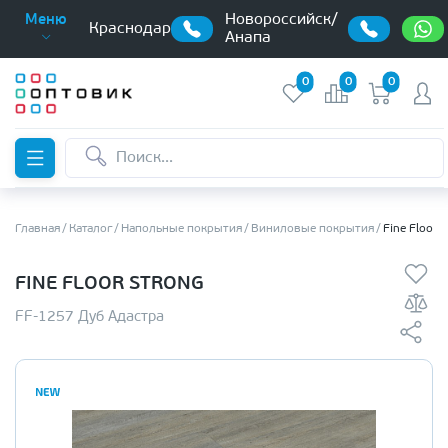
Новороссийск/
Меню
Краснодар
Анапа
0
0
0
Главная
Каталог
Напольные покрытия
Виниловые покрытия
Fine Floor 
FINE FLOOR STRONG
FF-1257 Дуб Адастра