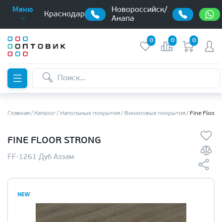
Новороссийск/
Меню
Краснодар
Анапа
0
0
0
Главная
Каталог
Напольные покрытия
Виниловые покрытия
Fine Floor 
FINE FLOOR STRONG
FF-1261 Дуб Аззам