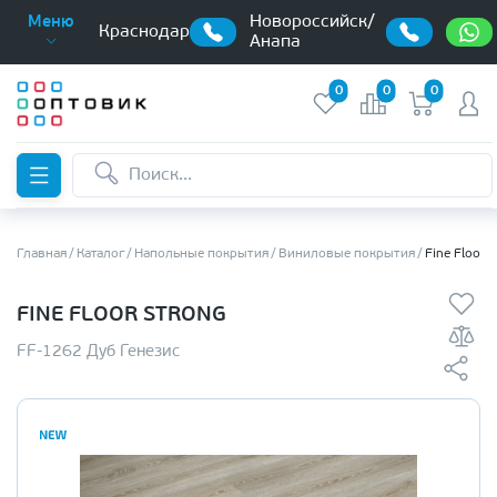
Новороссийск/
Меню
Краснодар
Анапа
0
0
0
Главная
Каталог
Напольные покрытия
Виниловые покрытия
Fine Floor 
FINE FLOOR STRONG
FF-1262 Дуб Генезис