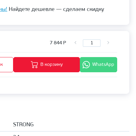
ны!
Найдете дешевле — сделаем скидку
7 844
Р
ик
В корзину
WhatsApp
STRONG