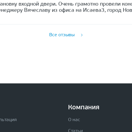
ановку входной двери. Очень грамотно провели кон
неджеру Вячеславу из офиса на Исаева3, город Нов
Все отзывы
Компания
льтация
О нас
Статьи