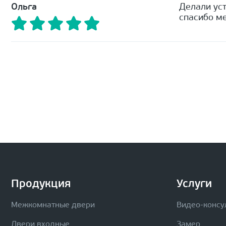
Ольга
Делали уст
спасибо ме
Продукция
Услуги
Межкомнатные двери
Видео-консу
Двери входные
Замер