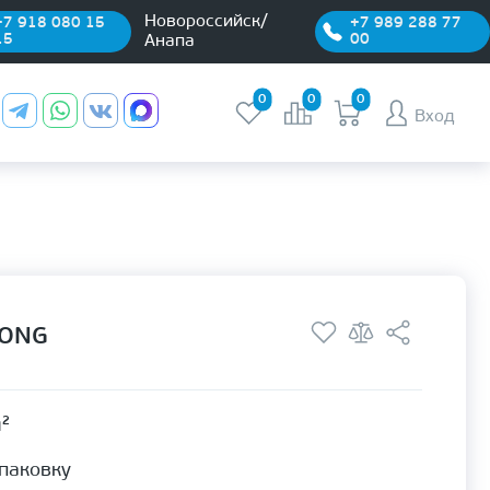
Новороссийск/
+7 918 080 15
+7 989 288 77
15
00
Анапа
0
0
0
Вход
RONG
м²
упаковку