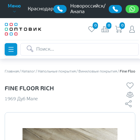
Новороссийск/
Меню
Краснодар
Анапа
0
0
0
Главная
Каталог
Напольные покрытия
Виниловые покрытия
Fine Floor 
FINE FLOOR RICH
1969 Дуб Мале