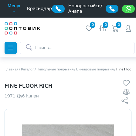
Новороссийск/
Меню
Краснодар
Анапа
0
0
0
Главная
Каталог
Напольные покрытия
Виниловые покрытия
Fine Floor 
FINE FLOOR RICH
1971 Дуб Капри