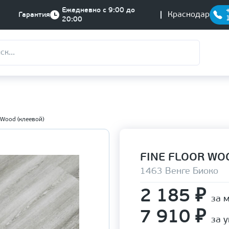
Ежедневно с 9:00 до
Краснодар
Гарантия
20:00
 Wood (клеевой)
FINE FLOOR WO
1463 Венге Биоко
2 185
₽
за 
7 910
₽
за 