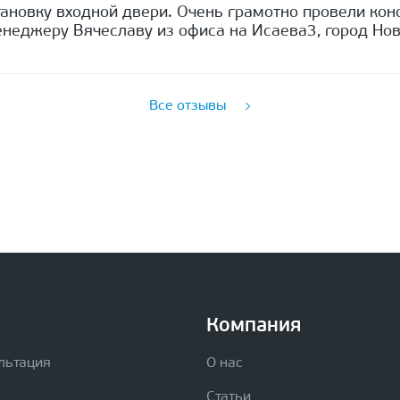
ановку входной двери. Очень грамотно провели кон
неджеру Вячеславу из офиса на Исаева3, город Нов
Все отзывы
Компания
льтация
О нас
Статьи