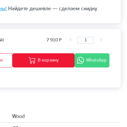
ны!
Найдете дешевле — сделаем скидку
7 910
Р
й)
ик
В корзину
WhatsApp
Wood