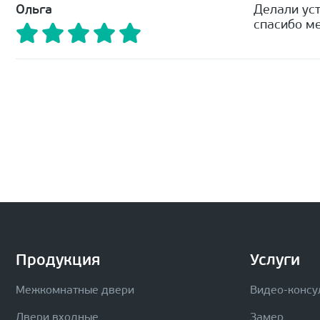
Ольга
Делали уст
спасибо ме
Продукция
Услуги
Межкомнатные двери
Видео-консу
Двери входные
Замер