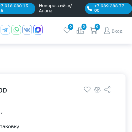
Новороссийск/
+7 918 080 15
+7 989 288 77
15
00
Анапа
0
0
0
Вход
OD
м²
упаковку