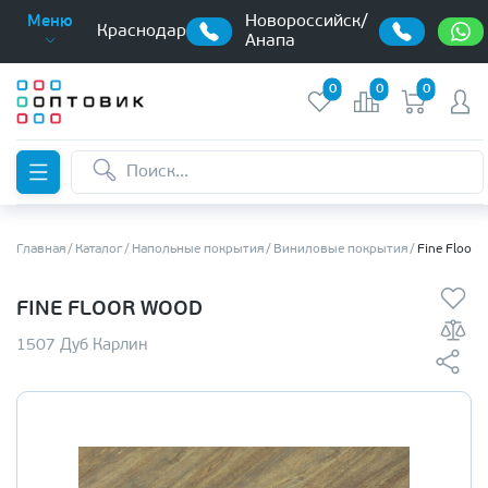
Новороссийск/
Меню
Краснодар
Анапа
0
0
0
Главная
Каталог
Напольные покрытия
Виниловые покрытия
Fine Floor
FINE FLOOR WOOD
1507 Дуб Карлин