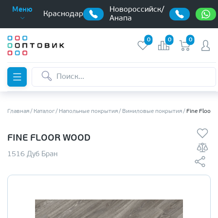
Новороссийск/
Меню
Краснодар
Анапа
0
0
0
Главная
Каталог
Напольные покрытия
Виниловые покрытия
Fine Floor
FINE FLOOR WOOD
1516 Дуб Бран