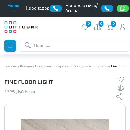
Новороссийск/
Меню
Краснодар
Анапа
0
0
0
Главная
Каталог
Напольные покрытия
Виниловые покрытия
Fine Floor L
FINE FLOOR LIGHT
1325 Дуб Безье