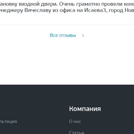
ановку входной двери. Очень грамотно провели кон
неджеру Вячеславу из офиса на Исаева3, город Нов
Все отзывы
Компания
льтация
О нас
Статьи