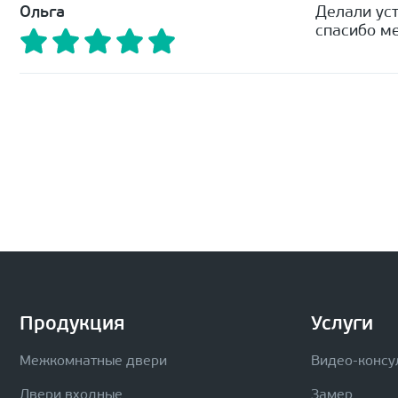
Ольга
Делали уст
спасибо ме
Продукция
Услуги
Межкомнатные двери
Видео-консу
Двери входные
Замер