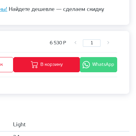
ны!
Найдете дешевле — сделаем скидку
6 530
Р
ик
В корзину
WhatsApp
Light