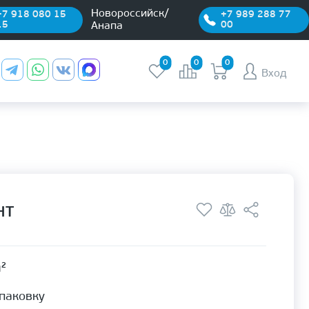
Новороссийск/
+7 918 080 15
+7 989 288 77
15
00
Анапа
0
0
0
Вход
HT
м²
упаковку