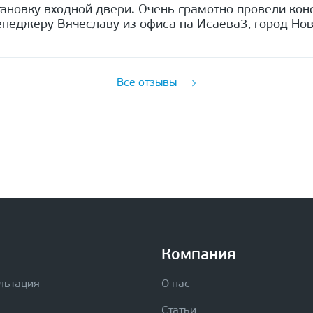
ановку входной двери. Очень грамотно провели кон
неджеру Вячеславу из офиса на Исаева3, город Нов
Все отзывы
Компания
льтация
О нас
Статьи