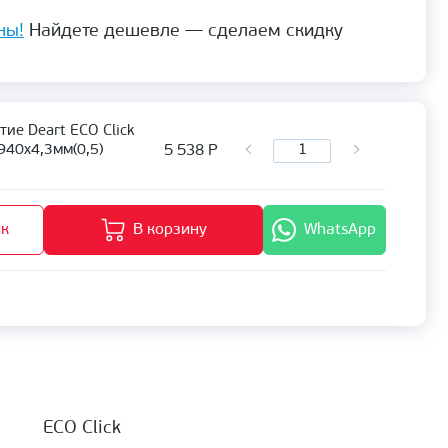
ны!
Найдете дешевле — сделаем скидку
ие Deart ECO Click
5 538
Р
940х4,3мм(0,5)
ик
В корзину
WhatsApp
ECO Click