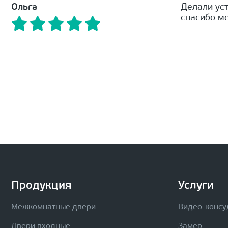
Ольга
Делали уст
спасибо ме
Продукция
Услуги
Межкомнатные двери
Видео-консу
Двери входные
Замер