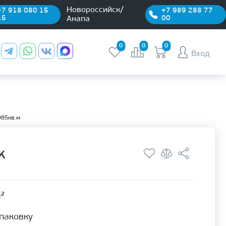
Новороссийск/
+7 918 080 15
+7 989 288 77
15
00
Анапа
0
0
0
Вход
985кв.м
K
м²
упаковку