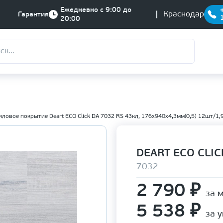
Ежедневно с 9:00 до
Краснодар
Гарантия
20:00
ловое покрытие Deart ECO Click DA 7032 RS 43кл, 176х940х4,3мм(0,5) 12шт/1,
DEART ECO CLIC
7032
2 790
₽
за 
5 538
₽
за 