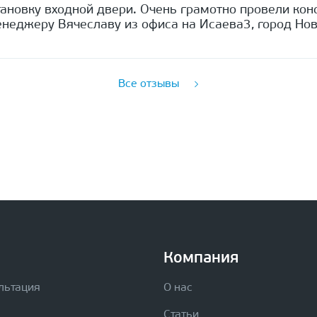
ановку входной двери. Очень грамотно провели кон
неджеру Вячеславу из офиса на Исаева3, город Нов
Все отзывы
Компания
льтация
О нас
Статьи