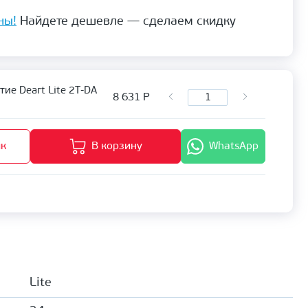
ны!
Найдете дешевле — сделаем скидку
ие Deart Lite 2Т-DA
8 631
Р
ик
В корзину
WhatsApp
Lite