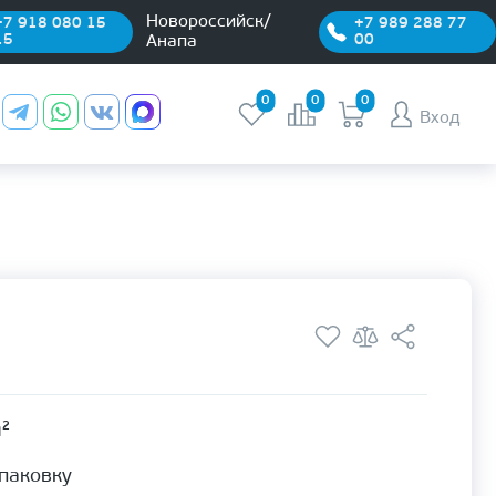
Новороссийск/
+7 918 080 15
+7 989 288 77
15
00
Анапа
0
0
0
Вход
м²
упаковку