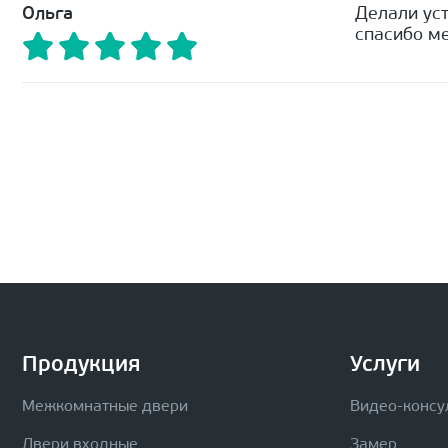
Ольга
Делали уст
спасибо ме
Продукция
Услуги
Межкомнатные двери
Видео-консу
Двери входные
Замер