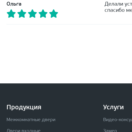
Ольга
Делали уст
спасибо ме
Продукция
Услуги
Межкомнатные двери
Видео-консу
Двери входные
Замер