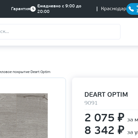
Ежедневно с 9:00 до
Краснодар
Гарантия
20:00
ловое покрытие Deart Optim
DEART OPTIM
9091
2 075
₽
за 
8 342
₽
за 