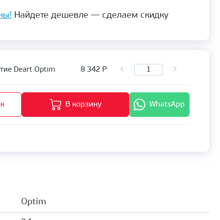
ны!
Найдете дешевле — сделаем скидку
8 342
Р
тие Deart Optim
ик
В корзину
WhatsApp
Optim