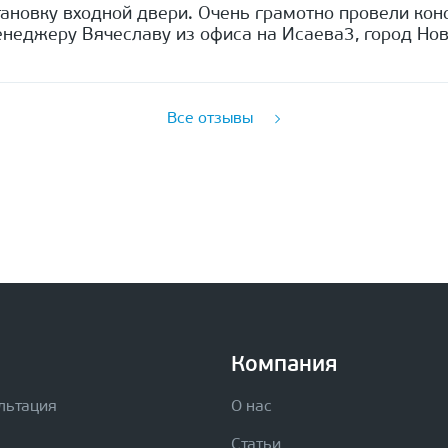
ановку входной двери. Очень грамотно провели кон
неджеру Вячеславу из офиса на Исаева3, город Нов
Все отзывы
Компания
льтация
О нас
Статьи