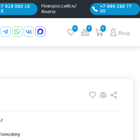
Новороссийск/
+7 918 080 15
+7 989 288 77
15
00
Анапа
0
0
0
Вход
м²
упаковку