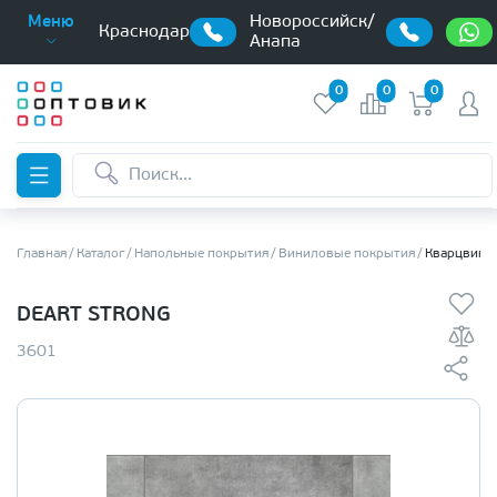
Новороссийск/
Меню
Краснодар
Анапа
0
0
0
Главная
Каталог
Напольные покрытия
Виниловые покрытия
Кварцвинил
DEART STRONG
3601