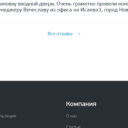
ановку входной двери. Очень грамотно провели кон
неджеру Вячеславу из офиса на Исаева3, город Нов
Все отзывы
Компания
льтация
О нас
Статьи