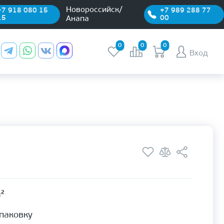
Новороссийск/
+7 918 080 15
+7 989 288 77
15
00
Анапа
0
0
0
Вход
м²
упаковку