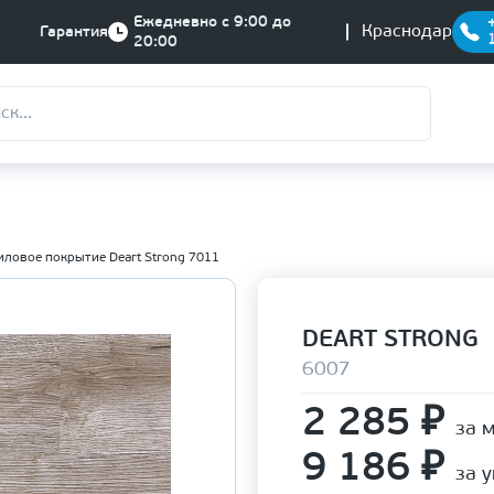
Ежедневно с 9:00 до
Краснодар
Гарантия
20:00
ловое покрытие Deart Strong 7011
DEART STRONG
6007
2 285
₽
за 
9 186
₽
за 