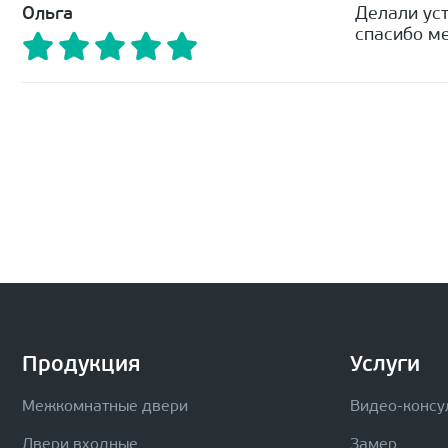
Ольга
Делали уст
спасибо ме
Продукция
Услуги
Межкомнатные двери
Видео-консу
Двери входные
Замер