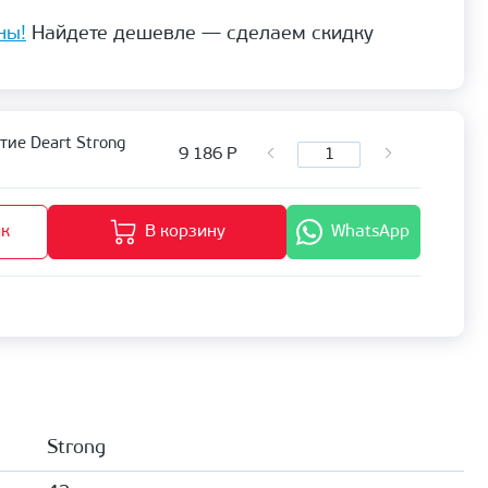
ны!
Найдете дешевле — сделаем скидку
ие Deart Strong
9 186
Р
ик
В корзину
WhatsApp
Strong