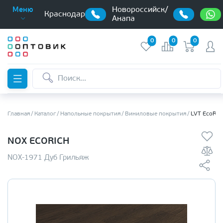
Новороссийск/
Меню
Краснодар
Анапа
0
0
0
Главная
Каталог
Напольные покрытия
Виниловые покрытия
LVT EcoRic
NOX ECORICH
NOX-1971 Дуб Грильяж